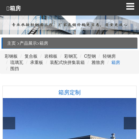
箱房
主页 >
产品展示
>
箱房
彩钢板
复合板
岩棉板
彩钢瓦
C型钢
轻钢房
琉璃瓦
承重板
装配式快拼集装箱
雅致房
箱房
围挡
箱房定制