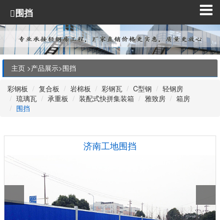
围挡
主页 >
产品展示
>
围挡
彩钢板
复合板
岩棉板
彩钢瓦
C型钢
轻钢房
琉璃瓦
承重板
装配式快拼集装箱
雅致房
箱房
围挡
济南工地围挡