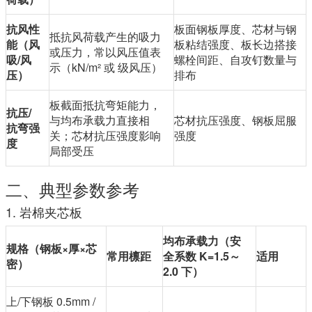
抗风性
板面钢板厚度、芯材与钢
抵抗风荷载产生的吸力
能（风
板粘结强度、板长边搭接
或压力，常以风压值表
吸/风
螺栓间距、自攻钉数量与
示（kN/m² 或 级风压）
压）
排布
板截面抵抗弯矩能力，
抗压/
与均布承载力直接相
芯材抗压强度、钢板屈服
抗弯强
关；芯材抗压强度影响
强度
度
局部受压
二、典型参数参考
1. 岩棉夹芯板
均布承载力（安
规格（钢板×厚×芯
常用檩距
全系数 K=1.5～
适用
密）
2.0 下）
上/下钢板 0.5mm /