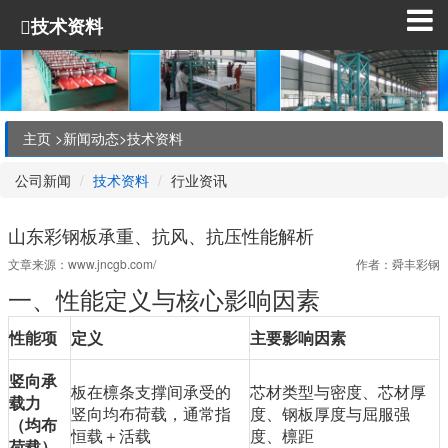
技术资料
主页 >
新闻动态
>
技术资料
公司新闻
技术资料
行业资讯
山东彩钢板承重、抗风、抗压性能解析
文章来源：
www.jncgb.com/
作者：舜丰彩钢
一、性能定义与核心影响因素
性能项
定义
主要影响因素
竖向承
板在檩条支撑间承受的
芯材类型与密度、芯材厚
载力
竖向均布荷载，通常指
度、钢板厚度与屈服强
（均布
恒载＋活载
度、檩距
荷载）