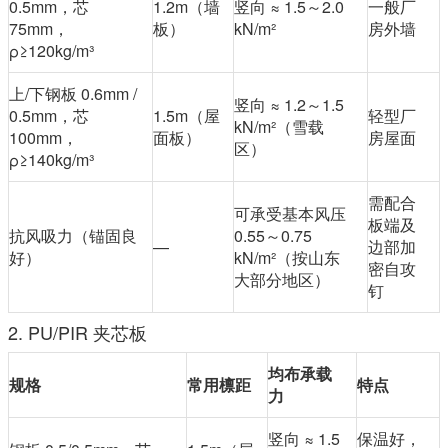
0.5mm，芯
1.2m（墙
竖向 ≈ 1.5～2.0
一般厂
75mm，
板）
kN/m²
房外墙
ρ≥120kg/m³
上/下钢板 0.6mm /
竖向 ≈ 1.2～1.5
0.5mm，芯
1.5m（屋
轻型厂
kN/m²（雪载
100mm，
面板）
房屋面
区）
ρ≥140kg/m³
需配合
可承受基本风压
板端及
抗风吸力（锚固良
0.55～0.75
—
边部加
好）
kN/m²（按山东
密自攻
大部分地区）
钉
2. PU/PIR 夹芯板
均布承载
规格
常用檩距
特点
力
竖向 ≈ 1.5
保温好，