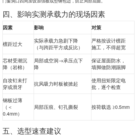
门窗洞口四周加设加强板或型钢包边，防止局部屈曲。
四、影响实测承载力的现场因素
因素
影响
对策
实际承载力急剧下降
严格按设计檩距
檩距过大
（与跨距平方成反比）
施工，不得超宽
芯材受潮沉
局部成空洞→承压点下
保证屋面防水，
降（岩棉）
降
墙脚做防潮踢脚
自攻钉未打
使用扭矩限定电
抗风吸力时板被掀起
穿或滑牙
批，逐个检查
钢板过薄
（＜
局部压痕、钉孔撕裂
按荷载选 ≥0.5mm
0.4mm）
五、选型速查建议