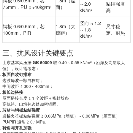
钢板 0.5/0.5mm，芯
1.5m（屋
～2.0
粘结强度
75mm，PU ρ≈40kg/m³
面）
kN/m²
高
竖向 ≈ 1.2
钢板 0.6/0.5mm，芯
1.8m（大
尺寸稳
～1.8
100mm，PIR
檩距）
定、耐热
kN/m²
三、抗风设计关键要点
山东基本风压按
GB 50009
​ 取 0.40～0.55 kN/m²（沿海及高层取大
值），设计需考虑：
板面自攻钉排布
边波每波一颗自攻钉；
中间波距 ≤ 300～400mm；
板长边搭接
屋面搭接长度 ≥ 1 个波距＋密封胶条；
高低跨、山墙包边处加密锚固。
芯材与钢板粘结强度
岩棉夹芯板粘结强度 ≥ 0.06MPa（墙板）～0.08MPa（屋面板）；
PU/PIR 通常 ≥ 0.1MPa。
转角与开孔加强