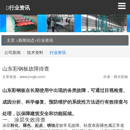
行业资讯
主页 >
新闻动态
>
行业资讯
公司新闻
技术资料
行业资讯
山东彩钢板故障排查
文章来源：
www.jncgb.com/
作者：舜丰彩钢
山东彩钢板在长期使用中出现的各类故障，可通过
目视检查、
成因分析、科学修复、预防维护
的系统性方法进行有效排查与
处理，以保障建筑安全和功能延续。
一、 涂层失效排查
涂层
粉化、褪色、起皮、锈蚀
是较常见故障。轻度表面褪色属正常老