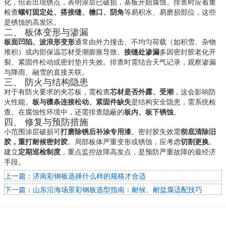
化，但若出现锈点，表明涂层已破损，基板开始腐蚀。排查时应着重
检查
螺钉固定处、搭接缝、檐口、阴角
等易积水、易磨损部位，这些
是锈蚀的高发区。
二、 板体变形与渗漏
板面凹陷、波浪形变形
通常由外力撞击、不均匀荷载（如积雪、杂物
堆积）或内部保温芯材受潮膨胀导致。
接缝处渗漏
多因密封胶老化开
裂、紧固件松动或密封垫片失效。排查时需结合天气记录，观察渗漏
与降雨、融雪的直接关联。
三、 防火与结构隐患
对于有防火要求的夹芯板，需检查
芯材是否外露、受潮
，这会影响防
火性能。
板与檩条连接松动、紧固件缺失
是结构安全隐患，需系统检
查。在腐蚀性环境中，还需排查隐蔽的
板内、板下锈蚀
。
四、 修复与预防措施
小范围涂层破损可
打磨除锈后补涂专用漆
。密封胶失效需
彻底清除旧
胶，重打耐候密封胶
。局部板体严重变形或锈蚀，应考虑
切割更换
。
建立
定期巡检制度
，重点监控故障高发点，是预防严重故障的最经济
手段。
上一篇：济南彩钢板选择什么样的规格才合适
下一篇：山东沿海场景彩钢板选型指南：耐候、耐盐腐适配技巧