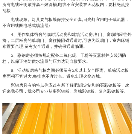
所有电线应明敷并套不燃管槽,电线不宜安装在天花板内，要杜绝乱拉
乱接
电线现象。灯具要与板墙保持安全距离,日光灯宜用电子镇流器，
不宜用线圈电感式镇流器)
4、用作集体宿舍的临时活动房和建筑活动房,各门、窗扇均应往外
掩，二层板房的单扇门、窗往掩阻碍通道时,可改为双扇门，室内床铺
布置要合理,留有安全通道，并确保通道畅通。
5、彩钢房必须按规定配备二氧化碳、干粉等灭器材并安装消防
栓，以保证消防供水流量与压力达到自救要求。
6、活动板房栋与栋之间必须留有5米以上安全距离。单栋活动板
房面积不宜过大,每排也不宜过长。避免出现火烧连城。
彩钢房具有的特点你应该有所了解吧!想定制和购买彩钢板等，欢
迎来我公司，我公司专业从事彩钢板、岩棉彩钢板、复合彩钢板等。