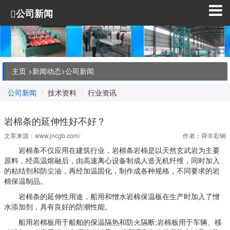
公司新闻
主页 >
新闻动态
>
公司新闻
公司新闻
技术资料
行业资讯
岩棉条的延伸性好不好？
文章来源：
www.jncgb.com/
作者：舜丰彩钢
岩棉条不仅应用在建筑行业，岩棉条岩棉是以天然玄武岩为主要
原料，经高温熔融后，由高速离心设备制成人造无机纤维，同时加入
的粘结剂和防尘油，再经加温固化，制作成各种规格，不同要求的岩
棉保温制品。
岩棉条的延伸性用途，船用和憎水岩棉保温板在生产时加入了憎
水添加剂，具有良好的防潮性能。
船用岩棉板用于船舶的保温隔热和防火隔断;岩棉板用于车辆、移